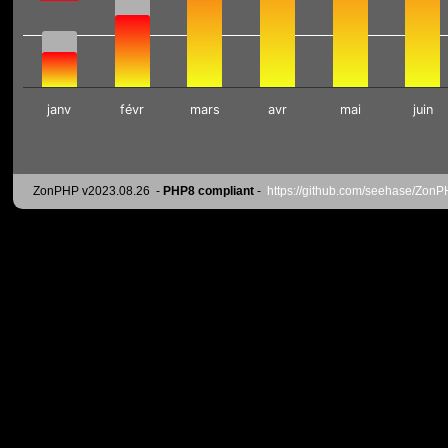
janv
févr
mars
avr
mai
juin
ZonPHP v2023.08.26
-
PHP8 compliant
-
https://github.com/seehase/Zon